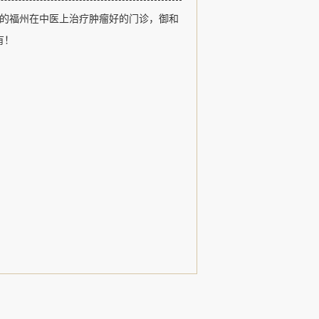
福州御和堂以医德、医术、追求卓越和
的福州在中医上治疗肿瘤好的门诊，御和
观，以治疗肿瘤疾病、常见病和疑难杂
用中医特色诊疗形式，发扬了名老中医
有！
，......