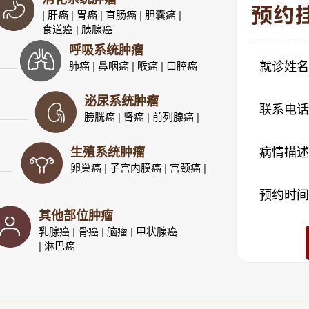
| 肝癌
|
胃癌
|
直肠癌
|
胆囊癌
|
食道癌
|
胰腺癌
呼吸系统肿瘤
肺癌
|
鼻咽癌
|
喉癌
|
口腔癌
就诊姓名
泌尿系统肿瘤
联系电话
膀胱癌
|
肾癌
|
前列腺癌
|
生殖系统肿瘤
病情描述
卵巢癌
|
子宫内膜癌
|
宫颈癌
|
预约时间
其他部位肿瘤
乳腺癌
|
骨癌
|
脑瘤
|
甲状腺癌
|
淋巴癌