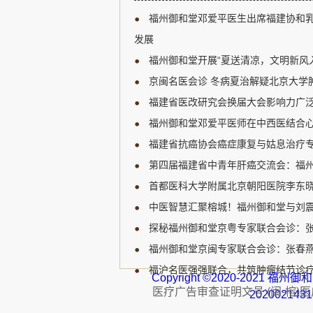
新研究进展、临床诊疗规范
福州御和堂邓爱平医生出席福建协和
展开深入讨论，为福建省乳
宝贵的学习和交流机会。 福
发展
肿瘤领域的知名专家，受邀
福州御和堂开展“夏送清凉，文明新风
邓爱平医生认...
京闽名医会诊 冬病夏治解疑北京大学肿
福建省医改研究会换届大会影响力广泛
福州御和堂邓爱平医师在中西医结合心
福建省抗癌协会癌症康复与姑息治疗专
第四届福建省中青年肝癌交流会：福州
首都医科大学附属北京朝阳医院李东晓
中医智慧汇聚榕城！福州御和堂与刘
探秘福州御和堂京粤专家联合会诊：
福州御和堂京闽专家联合会诊：张春燕主
福沪名医强强联合，共筑肿瘤结节诊疗
Copyright ©2020-2021 
医疗广告审查证明文号:(闽-榕)医广【
202002143