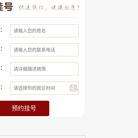
：
：
：
：