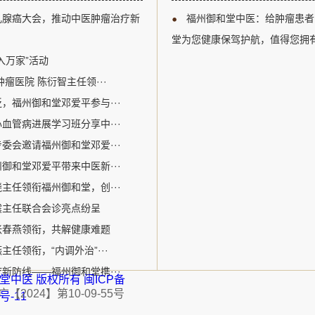
以及多学科综合治疗等关键议题
江区。自成立以来，
乳腺癌大会，推动中医肿瘤治疗新
福州御和堂中医：给肿瘤患者
腺癌诊疗领域的专业人士提供了
关爱生命为核心价值
州御和堂的邓爱平医生作为中医
病为特色。该机构采
堂为您健康保驾护航，值得您拥
参加了此次盛会。在会议期间，
的宝贵经验和中医特色优势
入万家”活动
瘤医院 陈衍智主任领···
，福州御和堂邓爱平参与···
血管病进展学习班分享中···
委会邀请福州御和堂邓爱···
御和堂邓爱平带来中医新···
主任领衔福州御和堂，创···
震主任联合会诊亮点纷呈
张春燕领衔，共解健康难题
任领衔，“内调外治”···
新防线——福州御和堂携···
福州御和堂中医 版权所有
闽ICP备
2024】第10-09-55号
1号-11