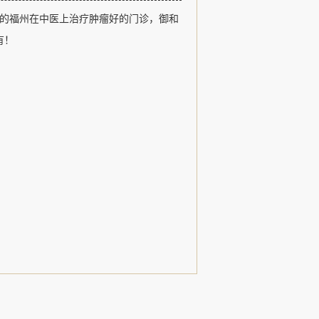
福州御和堂以医德、医术、追求卓越和
的福州在中医上治疗肿瘤好的门诊，御和
观，以治疗肿瘤疾病、常见病和疑难杂
用中医特色诊疗形式，发扬了名老中医
有！
，......