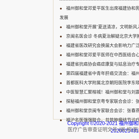
新研究进展、临床诊疗规范
福州御和堂邓爱平医生出席福建协和
展开深入讨论，为福建省乳
宝贵的学习和交流机会。 福
发展
肿瘤领域的知名专家，受邀
福州御和堂开展“夏送清凉，文明新风
邓爱平医生认...
京闽名医会诊 冬病夏治解疑北京大学肿
福建省医改研究会换届大会影响力广泛
福州御和堂邓爱平医师在中西医结合心
福建省抗癌协会癌症康复与姑息治疗专
第四届福建省中青年肝癌交流会：福州
首都医科大学附属北京朝阳医院李东晓
中医智慧汇聚榕城！福州御和堂与刘
探秘福州御和堂京粤专家联合会诊：
福州御和堂京闽专家联合会诊：张春燕主
福沪名医强强联合，共筑肿瘤结节诊疗
Copyright ©2020-2021 
医疗广告审查证明文号:(闽-榕)医广【
202002143