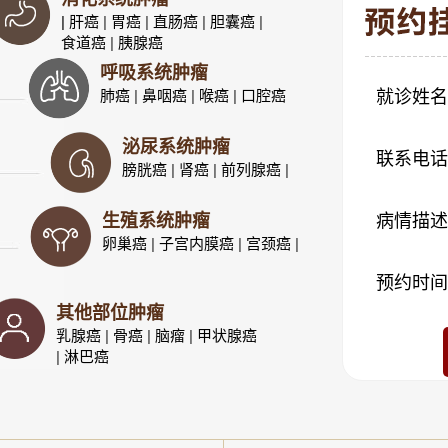
| 肝癌
|
胃癌
|
直肠癌
|
胆囊癌
|
食道癌
|
胰腺癌
呼吸系统肿瘤
肺癌
|
鼻咽癌
|
喉癌
|
口腔癌
就诊姓名
泌尿系统肿瘤
联系电话
膀胱癌
|
肾癌
|
前列腺癌
|
生殖系统肿瘤
病情描述
卵巢癌
|
子宫内膜癌
|
宫颈癌
|
预约时间
其他部位肿瘤
乳腺癌
|
骨癌
|
脑瘤
|
甲状腺癌
|
淋巴癌