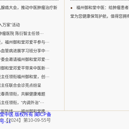
以及多学科综合治疗等关键议题
江区。自成立以来，
乳腺癌大会，推动中医肿瘤治疗新
福州御和堂中医：给肿瘤患者
腺癌诊疗领域的专业人士提供了
关爱生命为核心价值
州御和堂的邓爱平医生作为中医
病为特色。该机构采
堂为您健康保驾护航，值得您拥
参加了此次盛会。在会议期间，
的宝贵经验和中医特色优势
入万家”活动
瘤医院 陈衍智主任领···
，福州御和堂邓爱平参与···
血管病进展学习班分享中···
委会邀请福州御和堂邓爱···
御和堂邓爱平带来中医新···
主任领衔福州御和堂，创···
震主任联合会诊亮点纷呈
张春燕领衔，共解健康难题
任领衔，“内调外治”···
新防线——福州御和堂携···
福州御和堂中医 版权所有
闽ICP备
2024】第10-09-55号
1号-11