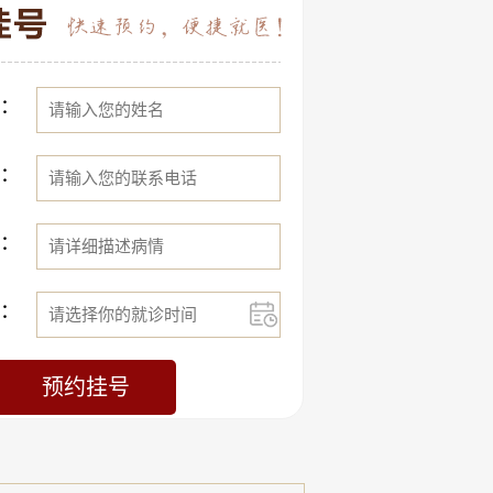
：
：
：
：