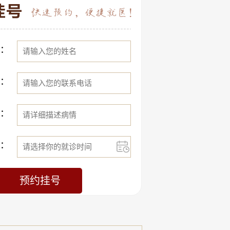
：
：
：
：