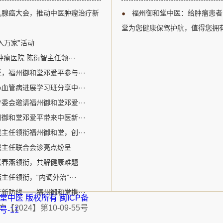
以及多学科综合治疗等关键议题
江区。自成立以来，
乳腺癌大会，推动中医肿瘤治疗新
福州御和堂中医：给肿瘤患者
腺癌诊疗领域的专业人士提供了
关爱生命为核心价值
州御和堂的邓爱平医生作为中医
病为特色。该机构采
堂为您健康保驾护航，值得您拥
参加了此次盛会。在会议期间，
的宝贵经验和中医特色优势
入万家”活动
瘤医院 陈衍智主任领···
，福州御和堂邓爱平参与···
血管病进展学习班分享中···
委会邀请福州御和堂邓爱···
御和堂邓爱平带来中医新···
主任领衔福州御和堂，创···
震主任联合会诊亮点纷呈
张春燕领衔，共解健康难题
任领衔，“内调外治”···
新防线——福州御和堂携···
福州御和堂中医 版权所有
闽ICP备
2024】第10-09-55号
1号-11