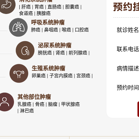
| 肝癌
|
胃癌
|
直肠癌
|
胆囊癌
|
食道癌
|
胰腺癌
呼吸系统肿瘤
肺癌
|
鼻咽癌
|
喉癌
|
口腔癌
就诊姓名
泌尿系统肿瘤
联系电话
膀胱癌
|
肾癌
|
前列腺癌
|
生殖系统肿瘤
病情描述
卵巢癌
|
子宫内膜癌
|
宫颈癌
|
预约时间
其他部位肿瘤
乳腺癌
|
骨癌
|
脑瘤
|
甲状腺癌
|
淋巴癌