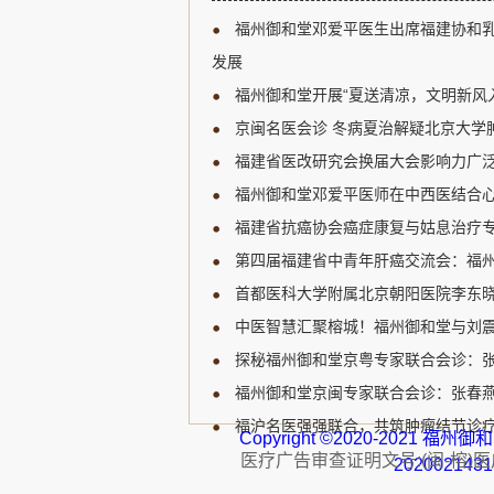
新研究进展、临床诊疗规范
福州御和堂邓爱平医生出席福建协和
展开深入讨论，为福建省乳
宝贵的学习和交流机会。 福
发展
肿瘤领域的知名专家，受邀
福州御和堂开展“夏送清凉，文明新风
邓爱平医生认...
京闽名医会诊 冬病夏治解疑北京大学肿
福建省医改研究会换届大会影响力广泛
福州御和堂邓爱平医师在中西医结合心
福建省抗癌协会癌症康复与姑息治疗专
第四届福建省中青年肝癌交流会：福州
首都医科大学附属北京朝阳医院李东晓
中医智慧汇聚榕城！福州御和堂与刘
探秘福州御和堂京粤专家联合会诊：
福州御和堂京闽专家联合会诊：张春燕主
福沪名医强强联合，共筑肿瘤结节诊疗
Copyright ©2020-2021 
医疗广告审查证明文号:(闽-榕)医广【
202002143