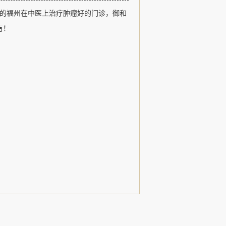
福州御和堂以医德、医术、追求卓越和
的福州在中医上治疗肿瘤好的门诊，御和
观，以治疗肿瘤疾病、常见病和疑难杂
用中医特色诊疗形式，发扬了名老中医
有！
，......